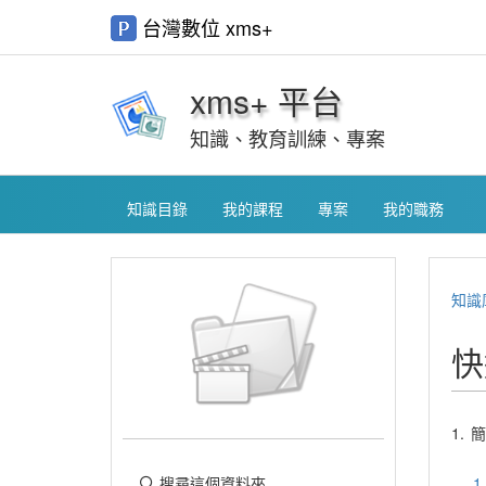
台灣數位 xms+
xms+ 平台
知識、教育訓練、專案
知識目錄
我的課程
專案
我的職務
知識
快
1.
簡
1
搜尋這個資料夾