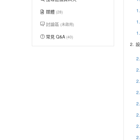
1
媒體
(28)
1
討論區
(未啟用)
1
常見 Q&A
(40)
2.
設
2
2
2
2
2
2
2
2