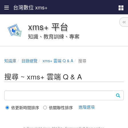
台灣數位 xms+
xms+ 平台
知識、教育訓練、專案
知識庫
目錄總覽
xms+ 雲端 Q & A
搜尋
搜尋 ~ xms+ 雲端 Q & A
進階選項
依更新時間排序
依關聯性排序