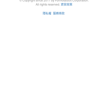
© Copyright since 2017 by FormosaSoft Corporation.
All rights reserved.
資安政策
隱私權
服務條款