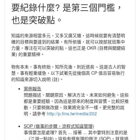
要紀錄什麼? 是第三個門檻，
也是突破點。
知識的來源相當多元，又多又廣又雜，這時候就要有清楚明
確的目標與要達到的結果，有所依循，就可以按部就班集中
力量，專注在可以突破的點，這也正是 OKR (目標與關鍵結
果) 的重要精神。
物有本末，事有終始，知所先後，則近道矣 ~ 這是古人的智
慧，事有輕重緩急，以下試著先從幾個高 CP 值且容易執行
的知識來源切入說明 (註)。
案例報告
問題描述、關鍵原因、解決方法、未來如何避免，這些
都是重要經驗，因為這是原來的制度與習慣，比較好推
動，只要稍做改變，效果將完全不一樣。更完整的說
明，請參考
http://p.fms.tw/media/202
SOP (做事的步驟，流程式知識管理)
事情要怎麼處理? 首先 ... 接著 ... 其中要特別注意的是
... (江湖一點訣)，這些有條有理的做法 (SOP)，就是過