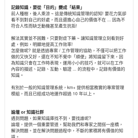
記錄知識，要從「目的」變成「結果」
前人種樹，後人乘涼 ~ 這是傳統知識管理的認知! 要花力氣卻
看不到對自己的好處，而且還擔心自己的價值不在 ... 因為不
符合人性而缺乏動機甚至產生抗拒!
解法其實並不困難，只要對症下藥 ~ 讓知識管理立刻看到好
處，例如，明顯地提高工作效率!
怎麼做呢? 就是透過專案 / 工作管理的協助，不僅可以把工作
做的又快又好，還在不知不覺中「順便」將知識留下來，因
為知識只會在工作時表現，運用小小的技巧，就可以在工作
內容的描述、記錄、互動、驗證 ... 的流程中，記錄有價值的
知識。
有別於一般的知識管理系統，km+ 提供相當務實的專案管理
模組，而且已經成功地運作超過 10 年以上。
論壇 or 知識社群
遇到問題，如果知識庫找不到，要找誰呢?
論壇，提供一個重要管道，幫助我們和專家之間搭一座橋，
解決問題。並在解決問題過程中，不斷的累積將有價值的知
識。