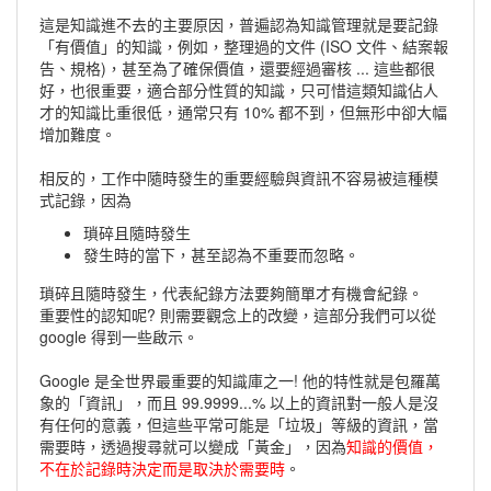
這是知識進不去的主要原因，普遍認為知識管理就是要記錄
「有價值」的知識，例如，整理過的文件 (ISO 文件、結案報
告、規格)，甚至為了確保價值，還要經過審核 ... 這些都很
好，也很重要，適合部分性質的知識，只可惜這類知識佔人
才的知識比重很低，通常只有 10% 都不到，但無形中卻大幅
增加難度。
相反的，工作中隨時發生的重要經驗與資訊不容易被這種模
式記錄，因為
瑣碎且隨時發生
發生時的當下，甚至認為不重要而忽略。
瑣碎且隨時發生，代表紀錄方法要夠簡單才有機會紀錄。
重要性的認知呢? 則需要觀念上的改變，這部分我們可以從
google 得到一些啟示。
Google 是全世界最重要的知識庫之一! 他的特性就是包羅萬
象的「資訊」，而且 99.9999...% 以上的資訊對一般人是沒
有任何的意義，但這些平常可能是「垃圾」等級的資訊，當
需要時，透過搜尋就可以變成「黃金」，因為
知識的價值，
不在於記錄時決定而是取決於需要時
。