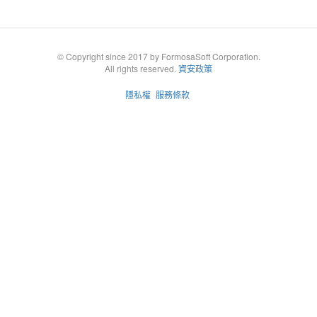
© Copyright since 2017 by FormosaSoft Corporation.
All rights reserved.
資安政策
隱私權
服務條款