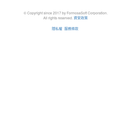
© Copyright since 2017 by FormosaSoft Corporation.
All rights reserved.
資安政策
隱私權
服務條款