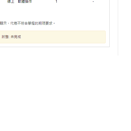
一篇
下一篇
束時間嗎？
© Copyright since 2017 by FormosaSoft Corporation.
All rights reserved.
資安政策